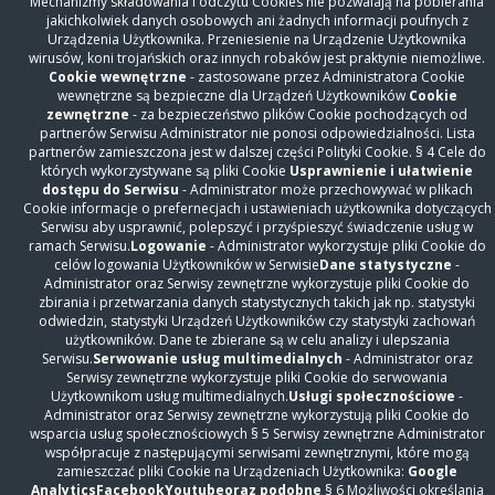
Świadczenia odpłatne
Mechanizmy składowania i odczytu Cookies nie pozwalają na pobierania
jakichkolwiek danych osobowych ani żadnych informacji poufnych z
Diagnostyka
Urządzenia Użytkownika. Przeniesienie na Urządzenie Użytkownika
wirusów, koni trojańskich oraz innych robaków jest praktynie niemożliwe.
Szybka terapia onkologiczna
Cookie wewnętrzne
- zastosowane przez Administratora Cookie
Z życia szpitala
wewnętrzne są bezpieczne dla Urządzeń Użytkowników
Cookie
zewnętrzne
- za bezpieczeństwo plików Cookie pochodzących od
Z życia lekarza
partnerów Serwisu Administrator nie ponosi odpowiedzialności. Lista
Opinie i podziękowania pacjentów
partnerów zamieszczona jest w dalszej części Polityki Cookie. § 4 Cele do
których wykorzystywane są pliki Cookie
Usprawnienie i ułatwienie
Galeria
dostępu do Serwisu
- Administrator może przechowywać w plikach
Cookie informacje o prefernecjach i ustawieniach użytkownika dotyczących
Inwestycje
Serwisu aby usprawnić, polepszyć i przyśpieszyć świadczenie usług w
Współpraca
ramach Serwisu.
Logowanie
- Administrator wykorzystuje pliki Cookie do
celów logowania Użytkowników w Serwisie
Dane statystyczne
-
Praca i konkursy ofert
Administrator oraz Serwisy zewnętrzne wykorzystuje pliki Cookie do
Dla mediów
zbirania i przetwarzania danych statystycznych takich jak np. statystyki
odwiedzin, statystyki Urządzeń Użytkowników czy statystyki zachowań
Fundusze unijne
użytkowników. Dane te zbierane są w celu analizy i ulepszania
Serwisu.
Serwowanie usług multimedialnych
- Administrator oraz
RODO
Serwisy zewnętrzne wykorzystuje pliki Cookie do serwowania
Cyberbezpieczeństwo
Użytkownikom usług multimedialnych.
Usługi społecznościowe
-
Administrator oraz Serwisy zewnętrzne wykorzystują pliki Cookie do
Zamówienia Publiczne
wsparcia usług społecznościowych § 5 Serwisy zewnętrzne Administrator
Sprzedaż
współpracuje z następującymi serwisami zewnętrznymi, które mogą
zamieszczać pliki Cookie na Urządzeniach Użytkownika:
Google
BIP
Analytics
Facebook
Youtube
oraz podobne
§ 6 Możliwości określania