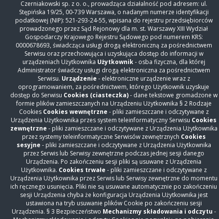
Czerniakowski sp. z o. o., prowadząca działalność pod adresem: ul.
Stępińska 19/25, 00-739 Warszawa, o nadanym numerze identyfikacji
podatkowej (NIP): 521-293-24-55, wpisana do rejestru przedsiębiorców
prowadzonego przez Sąd Rejonowy dla m. st. Warszawy XIII Wydział
Gospodarczy Krajowego Rejestru Sądowego pod numerem KRS:
0000678693, świadcząca usługi drogą elektroniczną za pośrednictwem
Serwisu oraz przechowująca i uzyskująca dostęp do informacji w
KONTAKT
urządzeniach Użytkownika
Użytkownik
- osba fizyczna, dla której
Administrator świadczy usługi drogą elektroniczna za pośrednictwem
Szpital Czerniakowski sp. z o. o.
Serwisu.
Urządzenie
- elektroniczne urządzenie wraz z
ul. Stępińska 19/25
oprogramowaniem, za pośrednictwem, którego Użytkownik uzyskuje
00-739 Warszawa
dostęp do Serwisu
Cookies (ciasteczka)
- dane tekstowe gromadzone w
Centrala
+48 22 31 86 000
formie plików zamieszczanych na Urządzeniu Użytkownika § 2 Rodzaje
Rejestracja Oddziały
+48 22 31 86 306
Cookies
Cookies wewnętrzne
- pliki zamieszczane i odczytywane z
Urządzenia Użytkownika przes system teleinformatyczny Serwisu
Cookies
Rejestracja Przychodnia
+48 22 15 01 860
zewnętrzne
- pliki zamieszczane i odczytywane z Urządzenia Użytkownika
Warszawskie Centrum Kompleksowego Leczenia
przez systemy teleinformatyczne Serwisów zewnętrznych
Cookies
sesyjne
- pliki zamieszczane i odczytywane z Urządzenia Użytkownika
Otyłości i Chirurgii Bariatrycznej
przez Serwis lub Serwisy zewnętrzne podczas jednej sesji danego
Rejestracja
+48 514 869 490
Urządzenia. Po zakończeniu sesji pliki są usuwane z Urządzenia
otylosc@szpitalczerniakowski.waw.pl
Użytkownika.
Cookies trwałe
- pliki zamieszczane i odczytywane z
Urządzenia Użytkownika przez Serwis lub Serwisy zewnętrzne do momentu
Nasz szpital
ich ręcznego usunięcia. Pliki nie są usuwane automatycznie po zakończeniu
Oddziały
sesji Urządzenia chyba że konfiguracja Urządzenia Użytkownika jest
ustawiona na tryb usuwanie plików Cookie po zakończeniu sesji
Przychodnia
Urządzenia. § 3 Bezpieczeństwo
Mechanizmy składowania i odczytu
-