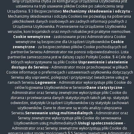
sesji Urządzenia chyba że konfiguracja Urządzenia Użytkownika jest
Świadczenia odpłatne
ustawiona na tryb usuwanie plików Cookie po zakończeniu sesji
Urządzenia. § 3 Bezpieczeństwo
Mechanizmy składowania i odczytu
-
Diagnostyka
Mechanizmy składowania i odczytu Cookies nie pozwalają na pobierania
jakichkolwiek danych osobowych ani żadnych informacji poufnych z
Szybka terapia onkologiczna
Urządzenia Użytkownika. Przeniesienie na Urządzenie Użytkownika
Z życia szpitala
wirusów, koni trojańskich oraz innych robaków jest praktynie niemożliwe.
Cookie wewnętrzne
- zastosowane przez Administratora Cookie
Z życia lekarza
wewnętrzne są bezpieczne dla Urządzeń Użytkowników
Cookie
Opinie i podziękowania pacjentów
zewnętrzne
- za bezpieczeństwo plików Cookie pochodzących od
partnerów Serwisu Administrator nie ponosi odpowiedzialności. Lista
Galeria
partnerów zamieszczona jest w dalszej części Polityki Cookie. § 4 Cele do
których wykorzystywane są pliki Cookie
Usprawnienie i ułatwienie
Inwestycje
dostępu do Serwisu
- Administrator może przechowywać w plikach
Współpraca
Cookie informacje o prefernecjach i ustawieniach użytkownika dotyczących
Serwisu aby usprawnić, polepszyć i przyśpieszyć świadczenie usług w
Praca i konkursy ofert
ramach Serwisu.
Logowanie
- Administrator wykorzystuje pliki Cookie do
Dla mediów
celów logowania Użytkowników w Serwisie
Dane statystyczne
-
Administrator oraz Serwisy zewnętrzne wykorzystuje pliki Cookie do
Fundusze unijne
zbirania i przetwarzania danych statystycznych takich jak np. statystyki
odwiedzin, statystyki Urządzeń Użytkowników czy statystyki zachowań
RODO
użytkowników. Dane te zbierane są w celu analizy i ulepszania
Cyberbezpieczeństwo
Serwisu.
Serwowanie usług multimedialnych
- Administrator oraz
Serwisy zewnętrzne wykorzystuje pliki Cookie do serwowania
Zamówienia Publiczne
Użytkownikom usług multimedialnych.
Usługi społecznościowe
-
Sprzedaż
Administrator oraz Serwisy zewnętrzne wykorzystują pliki Cookie do
wsparcia usług społecznościowych § 5 Serwisy zewnętrzne Administrator