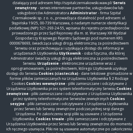
działający pod adresem http://szpitalczerniakowski.waw.pl/
Serwis
zewnętrzny
- serwis internetowe partnerów, usługodawców lub
usługobiorców Administratora
Administrator
- firma Szpital
Czerniakowski sp. z o. o., prowadząca działalność pod adresem: ul.
Stępińska 19/25, 00-739 Warszawa, o nadanym numerze identyfikacji
podatkowej (NIP): 521-293-24-55, wpisana do rejestru przedsiębiorców
prowadzonego przez Sąd Rejonowy dla m. st. Warszawy XIII Wydział
Gospodarczy Krajowego Rejestru Sądowego pod numerem KRS:
KONTAKT
0000678693, świadcząca usługi drogą elektroniczną za pośrednictwem
Serwisu oraz przechowująca i uzyskująca dostęp do informacji w
Szpital Czerniakowski sp. z o. o.
urządzeniach Użytkownika
Użytkownik
- osba fizyczna, dla której
ul. Stępińska 19/25
Administrator świadczy usługi drogą elektroniczna za pośrednictwem
00-739 Warszawa
Serwisu.
Urządzenie
- elektroniczne urządzenie wraz z
Centrala
+48 22 31 86 000
oprogramowaniem, za pośrednictwem, którego Użytkownik uzyskuje
Rejestracja Oddziały
+48 22 31 86 306
dostęp do Serwisu
Cookies (ciasteczka)
- dane tekstowe gromadzone w
formie plików zamieszczanych na Urządzeniu Użytkownika § 2 Rodzaje
Rejestracja Przychodnia
+48 22 15 01 860
Cookies
Cookies wewnętrzne
- pliki zamieszczane i odczytywane z
Warszawskie Centrum Kompleksowego Leczenia
Urządzenia Użytkownika przes system teleinformatyczny Serwisu
Cookies
zewnętrzne
- pliki zamieszczane i odczytywane z Urządzenia Użytkownika
Otyłości i Chirurgii Bariatrycznej
przez systemy teleinformatyczne Serwisów zewnętrznych
Cookies
Rejestracja
+48 514 869 490
sesyjne
- pliki zamieszczane i odczytywane z Urządzenia Użytkownika
otylosc@szpitalczerniakowski.waw.pl
przez Serwis lub Serwisy zewnętrzne podczas jednej sesji danego
Urządzenia. Po zakończeniu sesji pliki są usuwane z Urządzenia
Nasz szpital
Użytkownika.
Cookies trwałe
- pliki zamieszczane i odczytywane z
Oddziały
Urządzenia Użytkownika przez Serwis lub Serwisy zewnętrzne do momentu
ich ręcznego usunięcia. Pliki nie są usuwane automatycznie po zakończeniu
Przychodnia