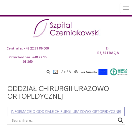
To
nav
Skip
Centrala: +48 22 31 86 000
E-
REJESTRACJA
to content
Przychodnia: +48 22 15
01 860
A+
/
A-
ODDZIAŁ CHIRURGII URAZOWO-
ORTOPEDYCZNEJ
INFORMACJE O ODDZIALE CHIRURGII URAZOWO-ORTOPEDYCZNEJ