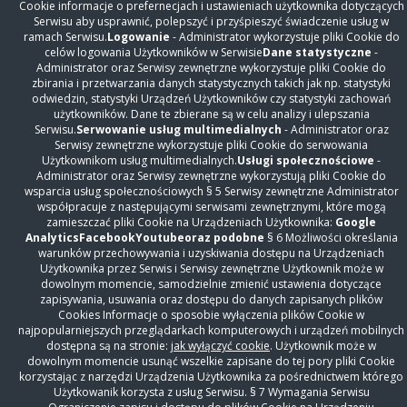
Cookie informacje o prefernecjach i ustawieniach użytkownika dotyczących
Współpraca
Serwisu aby usprawnić, polepszyć i przyśpieszyć świadczenie usług w
Praca i konkursy ofert
ramach Serwisu.
Logowanie
- Administrator wykorzystuje pliki Cookie do
celów logowania Użytkowników w Serwisie
Dane statystyczne
-
Dla mediów
Administrator oraz Serwisy zewnętrzne wykorzystuje pliki Cookie do
zbirania i przetwarzania danych statystycznych takich jak np. statystyki
Fundusze unijne
odwiedzin, statystyki Urządzeń Użytkowników czy statystyki zachowań
RODO
użytkowników. Dane te zbierane są w celu analizy i ulepszania
Serwisu.
Serwowanie usług multimedialnych
- Administrator oraz
Cyberbezpieczeństwo
Serwisy zewnętrzne wykorzystuje pliki Cookie do serwowania
Zamówienia Publiczne
Użytkownikom usług multimedialnych.
Usługi społecznościowe
-
Administrator oraz Serwisy zewnętrzne wykorzystują pliki Cookie do
Sprzedaż
wsparcia usług społecznościowych § 5 Serwisy zewnętrzne Administrator
BIP
współpracuje z następującymi serwisami zewnętrznymi, które mogą
zamieszczać pliki Cookie na Urządzeniach Użytkownika:
Google
Deklaracja Dostępności
Analytics
Facebook
Youtube
oraz podobne
§ 6 Możliwości określania
warunków przechowywania i uzyskiwania dostępu na Urządzeniach
ZNAJDŹ NAS NA
Użytkownika przez Serwis i Serwisy zewnętrzne Użytkownik może w
dowolnym momencie, samodzielnie zmienić ustawienia dotyczące
zapisywania, usuwania oraz dostępu do danych zapisanych plików
Szpital Czerniakowski sp. z o. o. z siedzibą w Warszawie, ul.
Cookies Informacje o sposobie wyłączenia plików Cookie w
Stępińska 19/25, 00-739 Warszawa, wpisana do rejestru
najpopularniejszych przeglądarkach komputerowych i urządzeń mobilnych
przedsiębiorców prowadzonego przez Sąd Rejonowy dla
dostępna są na stronie:
jak wyłączyć cookie
. Użytkownik może w
dowolnym momencie usunąć wszelkie zapisane do tej pory pliki Cookie
m.st. Warszawy XIII Wydział Gospodarczy Krajowego
korzystając z narzędzi Urządzenia Użytkownika za pośrednictwem którego
Rejestru Sądowego pod numerem KRS: 0000678693, NIP:
Użytkowanik korzysta z usług Serwisu. § 7 Wymagania Serwisu
521-293-24-55, kapitał zakładowy w wysokości: