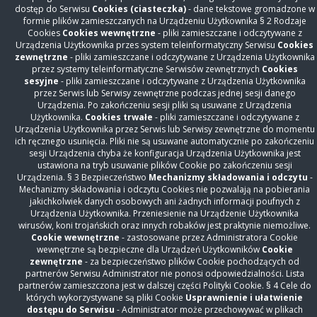
dostęp do Serwisu
Cookies (ciasteczka)
- dane tekstowe gromadzone w
Rejestracja Oddziały
+48 22 31 86 306
formie plików zamieszczanych na Urządzeniu Użytkownika § 2 Rodzaje
Rejestracja Przychodnia
+48 22 15 01 860
Cookies
Cookies wewnętrzne
- pliki zamieszczane i odczytywane z
Urządzenia Użytkownika przes system teleinformatyczny Serwisu
Cookies
Warszawskie Centrum Kompleksowego Leczenia
zewnętrzne
- pliki zamieszczane i odczytywane z Urządzenia Użytkownika
Otyłości i Chirurgii Bariatrycznej
przez systemy teleinformatyczne Serwisów zewnętrznych
Cookies
Rejestracja
+48 514 869 490
sesyjne
- pliki zamieszczane i odczytywane z Urządzenia Użytkownika
otylosc@szpitalczerniakowski.waw.pl
przez Serwis lub Serwisy zewnętrzne podczas jednej sesji danego
Urządzenia. Po zakończeniu sesji pliki są usuwane z Urządzenia
Nasz szpital
Użytkownika.
Cookies trwałe
- pliki zamieszczane i odczytywane z
Urządzenia Użytkownika przez Serwis lub Serwisy zewnętrzne do momentu
Oddziały
ich ręcznego usunięcia. Pliki nie są usuwane automatycznie po zakończeniu
Przychodnia
sesji Urządzenia chyba że konfiguracja Urządzenia Użytkownika jest
ustawiona na tryb usuwanie plików Cookie po zakończeniu sesji
Świadczenia odpłatne
Urządzenia. § 3 Bezpieczeństwo
Mechanizmy składowania i odczytu
-
Diagnostyka
Mechanizmy składowania i odczytu Cookies nie pozwalają na pobierania
jakichkolwiek danych osobowych ani żadnych informacji poufnych z
Szybka terapia onkologiczna
Urządzenia Użytkownika. Przeniesienie na Urządzenie Użytkownika
wirusów, koni trojańskich oraz innych robaków jest praktynie niemożliwe.
Z życia szpitala
Cookie wewnętrzne
- zastosowane przez Administratora Cookie
Z życia lekarza
wewnętrzne są bezpieczne dla Urządzeń Użytkowników
Cookie
zewnętrzne
- za bezpieczeństwo plików Cookie pochodzących od
Opinie i podziękowania pacjentów
partnerów Serwisu Administrator nie ponosi odpowiedzialności. Lista
Galeria
partnerów zamieszczona jest w dalszej części Polityki Cookie. § 4 Cele do
których wykorzystywane są pliki Cookie
Usprawnienie i ułatwienie
Inwestycje
dostępu do Serwisu
- Administrator może przechowywać w plikach