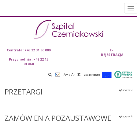
To
nav
Skip
Centrala: +48 22 31 86 000
E-
REJESTRACJA
to content
Przychodnia: +48 22 15
01 860
A+
/
A-
PRZETARGI
ZAMÓWIENIA POZAUSTAWOWE