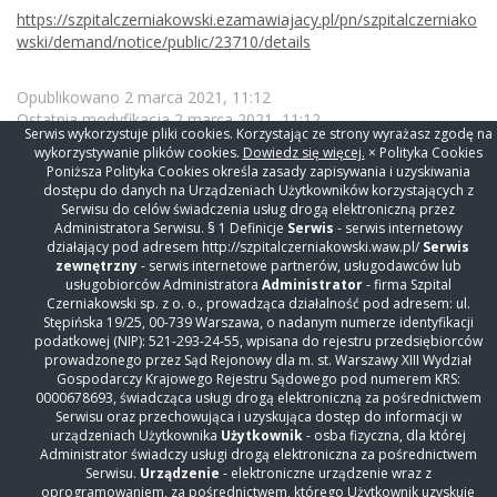
https://szpitalczerniakowski.ezamawiajacy.pl/pn/szpitalczerniako
wski/demand/notice/public/23710/details
Opublikowano 2 marca 2021, 11:12
Ostatnia modyfikacja
2 marca 2021, 11:12
Serwis wykorzystuje pliki cookies. Korzystając ze strony wyrażasz zgodę na
wykorzystywanie plików cookies.
Dowiedz się więcej.
× Polityka Cookies
Poniższa Polityka Cookies określa zasady zapisywania i uzyskiwania
dostępu do danych na Urządzeniach Użytkowników korzystających z
Serwisu do celów świadczenia usług drogą elektroniczną przez
Administratora Serwisu. § 1 Definicje
Serwis
- serwis internetowy
działający pod adresem http://szpitalczerniakowski.waw.pl/
Serwis
zewnętrzny
- serwis internetowe partnerów, usługodawców lub
usługobiorców Administratora
Administrator
- firma Szpital
Czerniakowski sp. z o. o., prowadząca działalność pod adresem: ul.
Stępińska 19/25, 00-739 Warszawa, o nadanym numerze identyfikacji
podatkowej (NIP): 521-293-24-55, wpisana do rejestru przedsiębiorców
prowadzonego przez Sąd Rejonowy dla m. st. Warszawy XIII Wydział
Gospodarczy Krajowego Rejestru Sądowego pod numerem KRS:
KONTAKT
0000678693, świadcząca usługi drogą elektroniczną za pośrednictwem
Serwisu oraz przechowująca i uzyskująca dostęp do informacji w
Szpital Czerniakowski sp. z o. o.
urządzeniach Użytkownika
Użytkownik
- osba fizyczna, dla której
ul. Stępińska 19/25
Administrator świadczy usługi drogą elektroniczna za pośrednictwem
Serwisu.
Urządzenie
- elektroniczne urządzenie wraz z
00-739 Warszawa
oprogramowaniem, za pośrednictwem, którego Użytkownik uzyskuje
Centrala
+48 22 31 86 000