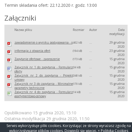
Termin składania ofert: 22.12.2020 r. godz. 13:00
Załączniki
Nazwa pliku
Rozmiar
Autor
Data
modyfikacji
zawiadomienie o wyniku postępowania - s
...
29 grudnia
(402 kB)
2020
informacja z otwarcia ofert
...
23 grudnia
(194 kB)
2020
Zapytanie ofertowe - zaproszenie
...
15 grudnia
(173 kB)
2020
Załącznik nr 1 do zapytania - Formularz
...
15 grudnia
(34 kB)
oferty
2020
Załącznik nr 2 do zapytania - Projekt
...
15 grudnia
(348 kB)
umowy
2020
Załącznik nr 3 do zapytania - Minimalne
...
15 grudnia
(170 kB)
parametry techniczne
2020
Załącznik nr 4 do zapytania - Formularz
...
15 grudnia
(14 kB)
asortymentowo-cenowy
2020
Opublikowano 15 grudnia 2020, 15:10
Ostatnia modyfikacja
29 grudnia 2020, 11:50
Serwis wykorzystuje pliki cookies. Korzystając ze strony wyrażasz zgodę na
wykorzystywanie plików cookies.
Dowiedz się więcej.
× Polityka Cookies