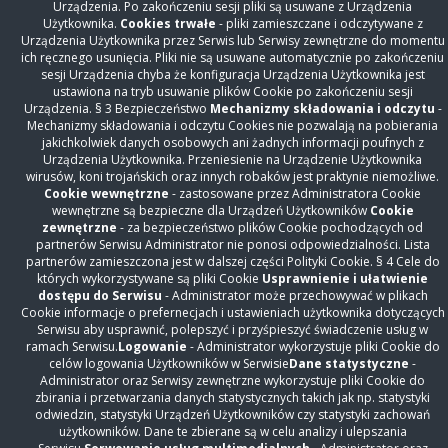
Nasz szpital
Urządzenia. Po zakończeniu sesji pliki są usuwane z Urządzenia
Użytkownika.
Cookies trwałe
- pliki zamieszczane i odczytywane z
Oddziały
Urządzenia Użytkownika przez Serwis lub Serwisy zewnętrzne do momentu
ich ręcznego usunięcia. Pliki nie są usuwane automatycznie po zakończeniu
Przychodnia
sesji Urządzenia chyba że konfiguracja Urządzenia Użytkownika jest
Świadczenia odpłatne
ustawiona na tryb usuwanie plików Cookie po zakończeniu sesji
Urządzenia. § 3 Bezpieczeństwo
Mechanizmy składowania i odczytu
-
Diagnostyka
Mechanizmy składowania i odczytu Cookies nie pozwalają na pobierania
Szybka terapia onkologiczna
jakichkolwiek danych osobowych ani żadnych informacji poufnych z
Urządzenia Użytkownika. Przeniesienie na Urządzenie Użytkownika
Z życia szpitala
wirusów, koni trojańskich oraz innych robaków jest praktynie niemożliwe.
Cookie wewnętrzne
- zastosowane przez Administratora Cookie
Z życia lekarza
wewnętrzne są bezpieczne dla Urządzeń Użytkowników
Cookie
Opinie i podziękowania pacjentów
zewnętrzne
- za bezpieczeństwo plików Cookie pochodzących od
partnerów Serwisu Administrator nie ponosi odpowiedzialności. Lista
Galeria
partnerów zamieszczona jest w dalszej części Polityki Cookie. § 4 Cele do
których wykorzystywane są pliki Cookie
Usprawnienie i ułatwienie
Inwestycje
dostępu do Serwisu
- Administrator może przechowywać w plikach
Współpraca
Cookie informacje o prefernecjach i ustawieniach użytkownika dotyczących
Serwisu aby usprawnić, polepszyć i przyśpieszyć świadczenie usług w
Praca i konkursy ofert
ramach Serwisu.
Logowanie
- Administrator wykorzystuje pliki Cookie do
Dla mediów
celów logowania Użytkowników w Serwisie
Dane statystyczne
-
Administrator oraz Serwisy zewnętrzne wykorzystuje pliki Cookie do
Fundusze unijne
zbirania i przetwarzania danych statystycznych takich jak np. statystyki
RODO
odwiedzin, statystyki Urządzeń Użytkowników czy statystyki zachowań
użytkowników. Dane te zbierane są w celu analizy i ulepszania
Cyberbezpieczeństwo