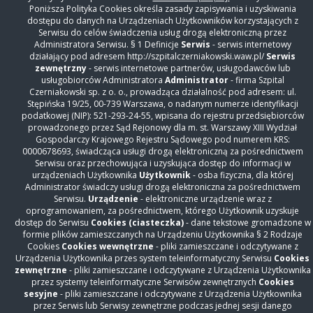
Poniższa Polityka Cookies określa zasady zapisywania i uzyskiwania
dostępu do danych na Urządzeniach Użytkowników korzystających z
Serwisu do celów świadczenia usług drogą elektroniczną przez
Administratora Serwisu. § 1 Definicje
Serwis
- serwis internetowy
działający pod adresem http://szpitalczerniakowski.waw.pl/
Serwis
zewnętrzny
- serwis internetowe partnerów, usługodawców lub
usługobiorców Administratora
Administrator
- firma Szpital
Czerniakowski sp. z o. o., prowadząca działalność pod adresem: ul.
Stępińska 19/25, 00-739 Warszawa, o nadanym numerze identyfikacji
podatkowej (NIP): 521-293-24-55, wpisana do rejestru przedsiębiorców
prowadzonego przez Sąd Rejonowy dla m. st. Warszawy XIII Wydział
KONTAKT
Gospodarczy Krajowego Rejestru Sądowego pod numerem KRS:
0000678693, świadcząca usługi drogą elektroniczną za pośrednictwem
Serwisu oraz przechowująca i uzyskująca dostęp do informacji w
Szpital Czerniakowski sp. z o. o.
urządzeniach Użytkownika
Użytkownik
- osba fizyczna, dla której
ul. Stępińska 19/25
Administrator świadczy usługi drogą elektroniczna za pośrednictwem
00-739 Warszawa
Serwisu.
Urządzenie
- elektroniczne urządzenie wraz z
Centrala
+48 22 31 86 000
oprogramowaniem, za pośrednictwem, którego Użytkownik uzyskuje
Rejestracja Oddziały
+48 22 31 86 306
dostęp do Serwisu
Cookies (ciasteczka)
- dane tekstowe gromadzone w
Rejestracja Przychodnia
+48 22 15 01 860
formie plików zamieszczanych na Urządzeniu Użytkownika § 2 Rodzaje
Cookies
Cookies wewnętrzne
- pliki zamieszczane i odczytywane z
Warszawskie Centrum Kompleksowego Leczenia
Urządzenia Użytkownika przes system teleinformatyczny Serwisu
Cookies
Otyłości i Chirurgii Bariatrycznej
zewnętrzne
- pliki zamieszczane i odczytywane z Urządzenia Użytkownika
przez systemy teleinformatyczne Serwisów zewnętrznych
Cookies
Rejestracja
+48 514 869 490
sesyjne
- pliki zamieszczane i odczytywane z Urządzenia Użytkownika
otylosc@szpitalczerniakowski.waw.pl
przez Serwis lub Serwisy zewnętrzne podczas jednej sesji danego