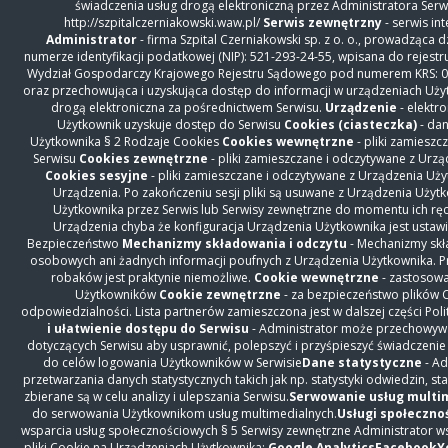
świadczenia usług drogą elektroniczną przez Administratora Serwi
http://szpitalczerniakowski.waw.pl/
Serwis zewnętrzny
- serwis i
Administrator
- firma Szpital Czerniakowski sp. z o. o., prowadząca
numerze identyfikacji podatkowej (NIP): 521-293-24-55, wpisana do rejes
Wydział Gospodarczy Krajowego Rejestru Sądowego pod numerem KRS: 00
oraz przechowująca i uzyskująca dostęp do informacji w urządzeniach Uż
drogą elektroniczna za pośrednictwem Serwisu.
Urządzenie
- elektr
Użytkownik uzyskuje dostęp do Serwisu
Cookies (ciasteczka)
- dan
Użytkownika § 2 Rodzaje Cookies
Cookies wewnętrzne
- pliki zamiesz
Serwisu
Cookies zewnętrzne
- pliki zamieszczane i odczytywane z Urz
Cookies sesyjne
- pliki zamieszczane i odczytywane z Urządzenia Uży
Urządzenia. Po zakończeniu sesji pliki są usuwane z Urządzenia Użyt
Użytkownika przez Serwis lub Serwisy zewnętrzne do momentu ich ręcz
Urządzenia chyba że konfiguracja Urządzenia Użytkownika jest ustawi
Bezpieczeństwo
Mechanizmy składowania i odczytu
- Mechanizmy skła
osobowych ani żadnych informacji poufnych z Urządzenia Użytkownika. Pr
robaków jest praktynie niemożliwe.
Cookie wewnętrzne
- zastosowa
Użytkowników
Cookie zewnętrzne
- za bezpieczeństwo plików 
odpowiedzialności. Lista partnerów zamieszczona jest w dalszej części Poli
i ułatwienie dostępu do Serwisu
- Administrator może przechowywać
dotyczących Serwisu aby usprawnić, polepszyć i przyśpieszyć świadczenie
do celów logowania Użytkowników w Serwisie
Dane statystyczne
- Ad
przetwarzania danych statystycznych takich jak np. statystyki odwiedzin, 
zbierane są w celu analizy i ulepszania Serwisu.
Serwowanie usług multi
do serwowania Użytkownikom usług multimedialnych.
Usługi społeczno
wsparcia usług społecznościowych § 5 Serwisy zewnętrzne Administrator 
pliki Cookie na Urządzeniach Użytkownika:
Google Analytics
Facebook
Y