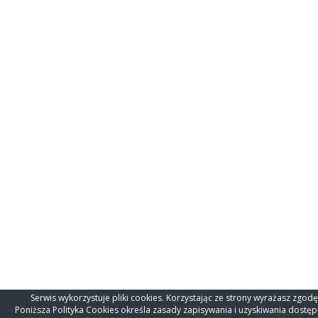
Serwis wykorzystuje pliki cookies. Korzystając ze strony wyrażasz zgod
Poniższa Polityka Cookies określa zasady zapisywania i uzyskiwania dost