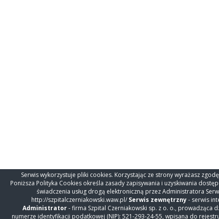
Serwis wykorzystuje pliki cookies. Korzystając ze strony wyrażasz zgod
Poniższa Polityka Cookies określa zasady zapisywania i uzyskiwania dost
świadczenia usług drogą elektroniczną przez Administratora Serwi
http://szpitalczerniakowski.waw.pl/
Serwis zewnętrzny
- serwis i
Administrator
- firma Szpital Czerniakowski sp. z o. o., prowadząca
numerze identyfikacji podatkowej (NIP): 521-293-24-55, wpisana do rejes