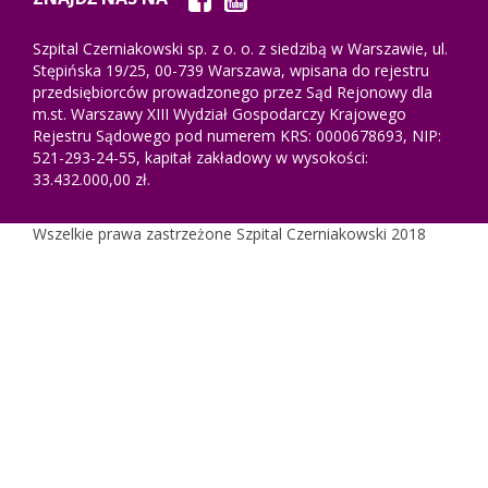
Szpital Czerniakowski sp. z o. o. z siedzibą w Warszawie, ul.
Stępińska 19/25, 00-739 Warszawa, wpisana do rejestru
przedsiębiorców prowadzonego przez Sąd Rejonowy dla
m.st. Warszawy XIII Wydział Gospodarczy Krajowego
Rejestru Sądowego pod numerem KRS: 0000678693, NIP:
521-293-24-55, kapitał zakładowy w wysokości:
33.432.000,00 zł.
Wszelkie prawa zastrzeżone Szpital Czerniakowski 2018