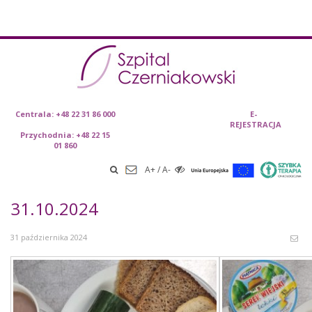
Skip
Centrala: +48 22 31 86 000
E-
REJESTRACJA
to content
Przychodnia: +48 22 15
01 860
A+
/
A-
31.10.2024
31 października 2024