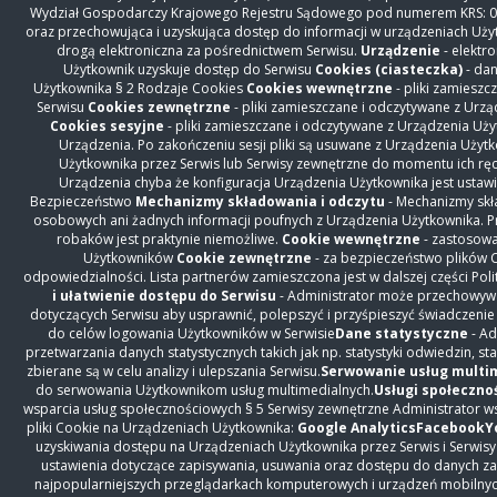
Wydział Gospodarczy Krajowego Rejestru Sądowego pod numerem KRS: 00
oraz przechowująca i uzyskująca dostęp do informacji w urządzeniach Uż
drogą elektroniczna za pośrednictwem Serwisu.
Urządzenie
- elektr
Użytkownik uzyskuje dostęp do Serwisu
Cookies (ciasteczka)
- dan
Użytkownika § 2 Rodzaje Cookies
Cookies wewnętrzne
- pliki zamiesz
Serwisu
Cookies zewnętrzne
- pliki zamieszczane i odczytywane z Urz
Cookies sesyjne
- pliki zamieszczane i odczytywane z Urządzenia Uży
Urządzenia. Po zakończeniu sesji pliki są usuwane z Urządzenia Użyt
Użytkownika przez Serwis lub Serwisy zewnętrzne do momentu ich ręcz
Urządzenia chyba że konfiguracja Urządzenia Użytkownika jest ustawi
Bezpieczeństwo
Mechanizmy składowania i odczytu
- Mechanizmy skła
osobowych ani żadnych informacji poufnych z Urządzenia Użytkownika. Pr
robaków jest praktynie niemożliwe.
Cookie wewnętrzne
- zastosowa
Użytkowników
Cookie zewnętrzne
- za bezpieczeństwo plików 
odpowiedzialności. Lista partnerów zamieszczona jest w dalszej części Poli
i ułatwienie dostępu do Serwisu
- Administrator może przechowywać
dotyczących Serwisu aby usprawnić, polepszyć i przyśpieszyć świadczenie
do celów logowania Użytkowników w Serwisie
Dane statystyczne
- Ad
przetwarzania danych statystycznych takich jak np. statystyki odwiedzin, 
zbierane są w celu analizy i ulepszania Serwisu.
Serwowanie usług multi
do serwowania Użytkownikom usług multimedialnych.
Usługi społeczno
wsparcia usług społecznościowych § 5 Serwisy zewnętrzne Administrator 
pliki Cookie na Urządzeniach Użytkownika:
Google Analytics
Facebook
Y
uzyskiwania dostępu na Urządzeniach Użytkownika przez Serwis i Serw
ustawienia dotyczące zapisywania, usuwania oraz dostępu do danych za
najpopularniejszych przeglądarkach komputerowych i urządzeń mobilnyc