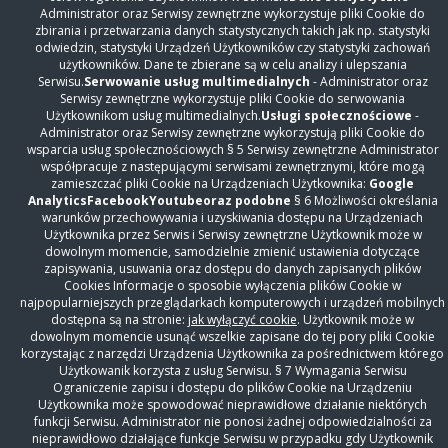
przedsiębiorców prowadzonego przez Sąd Rejonowy dla
Administrator oraz Serwisy zewnętrzne wykorzystuje pliki Cookie do
m.st. Warszawy XIII Wydział Gospodarczy Krajowego
zbirania i przetwarzania danych statystycznych takich jak np. statystyki
odwiedzin, statystyki Urządzeń Użytkowników czy statystyki zachowań
Rejestru Sądowego pod numerem KRS: 0000678693, NIP:
użytkowników. Dane te zbierane są w celu analizy i ulepszania
521-293-24-55, kapitał zakładowy w wysokości:
Serwisu.
Serwowanie usług multimedialnych
- Administrator oraz
33.432.000,00 zł.
Serwisy zewnętrzne wykorzystuje pliki Cookie do serwowania
Użytkownikom usług multimedialnych.
Usługi społecznościowe
-
Administrator oraz Serwisy zewnętrzne wykorzystują pliki Cookie do
Wszelkie prawa zastrzeżone Szpital Czerniakowski 2018
wsparcia usług społecznościowych § 5 Serwisy zewnętrzne Administrator
współpracuje z następującymi serwisami zewnętrznymi, które mogą
zamieszczać pliki Cookie na Urządzeniach Użytkownika:
Google
Analytics
Facebook
Youtube
oraz podobne
§ 6 Możliwości określania
warunków przechowywania i uzyskiwania dostępu na Urządzeniach
Użytkownika przez Serwis i Serwisy zewnętrzne Użytkownik może w
dowolnym momencie, samodzielnie zmienić ustawienia dotyczące
zapisywania, usuwania oraz dostępu do danych zapisanych plików
Cookies Informacje o sposobie wyłączenia plików Cookie w
najpopularniejszych przeglądarkach komputerowych i urządzeń mobilnych
dostępna są na stronie:
jak wyłączyć cookie
. Użytkownik może w
dowolnym momencie usunąć wszelkie zapisane do tej pory pliki Cookie
korzystając z narzędzi Urządzenia Użytkownika za pośrednictwem którego
Użytkowanik korzysta z usług Serwisu. § 7 Wymagania Serwisu
Ograniczenie zapisu i dostępu do plików Cookie na Urządzeniu
Użytkownika może spowodować nieprawidłowe działanie niektórych
funkcji Serwisu. Administrator nie ponosi żadnej odpowiedzialności za
nieprawidłowo działające funkcje Serwisu w przypadku gdy Użytkownik