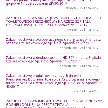
grupowe Nr postępowania ZP/30/2017
czwartek, 27 lipca 2017
ZAKUP I DOSTAWA ARTYKUŁÓW HIGIENICZNYCH (PAPIERU
TOALETOWEGO I RĘCZNIKÓW ) NA RZECZ SZPITALA
CZERNIAKOWSKIEGO SP. Z O.O. Sprawa nr 55/2017
czwartek, 27 lipca 2017
Zakup i dostawa stołu operacyjnego chirurgicznego na rzecz
Szpitala Czerniakowskiego Sp. z o.o. Sprawa nr 51/2017
poniedziałek, 24 lipca 2017
Zakup i dostawa wideolaparoskopu HD 30? na rzecz Szpitala
Czerniakowskiego Sp. z o.o. Sprawa nr 52/2017
poniedziałek, 24 lipca 2017
Zakup i dostawę produktów leczniczych (Interferon beta-1a,
Ranibizuman, Botulinum toxin type A) z programu lekowego
na rzecz Szpitala Czerniakowskiego Sp. z o.o. cz. VI Sprawa nr
43/2017
środa, 19 lipca 2017
ZAKUP I DOSTAWA IMPLANTÓW DO CHIRURGII KOŃCZYNY
GÓRNEJ I DOLNEJ NA RZECZ SZPITALA