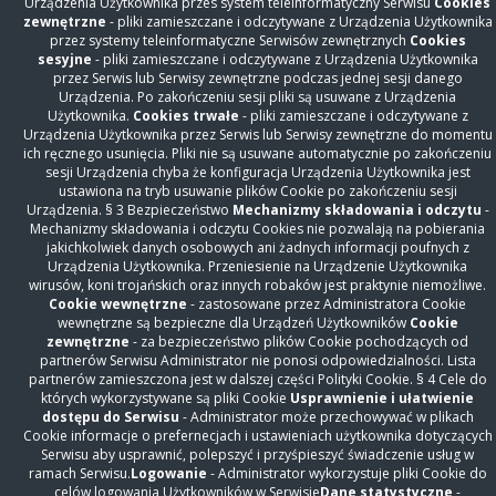
Urządzenia Użytkownika przes system teleinformatyczny Serwisu
Cookies
Opinie i podziękowania pacjentów
zewnętrzne
- pliki zamieszczane i odczytywane z Urządzenia Użytkownika
Galeria
przez systemy teleinformatyczne Serwisów zewnętrznych
Cookies
sesyjne
- pliki zamieszczane i odczytywane z Urządzenia Użytkownika
Inwestycje
przez Serwis lub Serwisy zewnętrzne podczas jednej sesji danego
Urządzenia. Po zakończeniu sesji pliki są usuwane z Urządzenia
Współpraca
Użytkownika.
Cookies trwałe
- pliki zamieszczane i odczytywane z
Praca i konkursy ofert
Urządzenia Użytkownika przez Serwis lub Serwisy zewnętrzne do momentu
ich ręcznego usunięcia. Pliki nie są usuwane automatycznie po zakończeniu
Dla mediów
sesji Urządzenia chyba że konfiguracja Urządzenia Użytkownika jest
Fundusze unijne
ustawiona na tryb usuwanie plików Cookie po zakończeniu sesji
Urządzenia. § 3 Bezpieczeństwo
Mechanizmy składowania i odczytu
-
RODO
Mechanizmy składowania i odczytu Cookies nie pozwalają na pobierania
jakichkolwiek danych osobowych ani żadnych informacji poufnych z
Cyberbezpieczeństwo
Urządzenia Użytkownika. Przeniesienie na Urządzenie Użytkownika
Zamówienia Publiczne
wirusów, koni trojańskich oraz innych robaków jest praktynie niemożliwe.
Cookie wewnętrzne
- zastosowane przez Administratora Cookie
Sprzedaż
wewnętrzne są bezpieczne dla Urządzeń Użytkowników
Cookie
BIP
zewnętrzne
- za bezpieczeństwo plików Cookie pochodzących od
partnerów Serwisu Administrator nie ponosi odpowiedzialności. Lista
Deklaracja Dostępności
partnerów zamieszczona jest w dalszej części Polityki Cookie. § 4 Cele do
których wykorzystywane są pliki Cookie
Usprawnienie i ułatwienie
ZNAJDŹ NAS NA
dostępu do Serwisu
- Administrator może przechowywać w plikach
Cookie informacje o prefernecjach i ustawieniach użytkownika dotyczących
Serwisu aby usprawnić, polepszyć i przyśpieszyć świadczenie usług w
Szpital Czerniakowski sp. z o. o. z siedzibą w Warszawie, ul.
ramach Serwisu.
Logowanie
- Administrator wykorzystuje pliki Cookie do
Stępińska 19/25, 00-739 Warszawa, wpisana do rejestru
celów logowania Użytkowników w Serwisie
Dane statystyczne
-