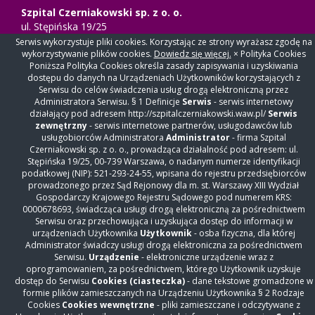
Szpital Czerniakowski sp. z o. o.
ul. Stępińska 19/25
00-739 Warszawa
Serwis wykorzystuje pliki cookies. Korzystając ze strony wyrażasz zgodę na
wykorzystywanie plików cookies.
Dowiedz się więcej.
× Polityka Cookies
Centrala
+48 22 31 86 000
Poniższa Polityka Cookies określa zasady zapisywania i uzyskiwania
Rejestracja Oddziały
+48 22 31 86 306
dostępu do danych na Urządzeniach Użytkowników korzystających z
Rejestracja Przychodnia
+48 22 15 01 860
Serwisu do celów świadczenia usług drogą elektroniczną przez
Administratora Serwisu. § 1 Definicje
Serwis
- serwis internetowy
Warszawskie Centrum Kompleksowego Leczenia
działający pod adresem http://szpitalczerniakowski.waw.pl/
Serwis
Otyłości i Chirurgii Bariatrycznej
zewnętrzny
- serwis internetowe partnerów, usługodawców lub
Rejestracja
+48 514 869 490
usługobiorców Administratora
Administrator
- firma Szpital
otylosc@szpitalczerniakowski.waw.pl
Czerniakowski sp. z o. o., prowadząca działalność pod adresem: ul.
Stępińska 19/25, 00-739 Warszawa, o nadanym numerze identyfikacji
Nasz szpital
podatkowej (NIP): 521-293-24-55, wpisana do rejestru przedsiębiorców
prowadzonego przez Sąd Rejonowy dla m. st. Warszawy XIII Wydział
Oddziały
Gospodarczy Krajowego Rejestru Sądowego pod numerem KRS:
Przychodnia
0000678693, świadcząca usługi drogą elektroniczną za pośrednictwem
Serwisu oraz przechowująca i uzyskująca dostęp do informacji w
Świadczenia odpłatne
urządzeniach Użytkownika
Użytkownik
- osba fizyczna, dla której
Diagnostyka
Administrator świadczy usługi drogą elektroniczna za pośrednictwem
Serwisu.
Urządzenie
- elektroniczne urządzenie wraz z
Szybka terapia onkologiczna
oprogramowaniem, za pośrednictwem, którego Użytkownik uzyskuje
Z życia szpitala
dostęp do Serwisu
Cookies (ciasteczka)
- dane tekstowe gromadzone w
formie plików zamieszczanych na Urządzeniu Użytkownika § 2 Rodzaje
Z życia lekarza
Cookies
Cookies wewnętrzne
- pliki zamieszczane i odczytywane z