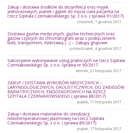
Zakup i dostawa środków do dezynfekcji oraz myjek
jednorazowych, pianek i gąbek do mycia ciała pacjenta na
rzecz Szpitala Czerniakowskiego Sp. z o.o. ( sprawa 91/2017)
czwartek, 7 grudnia 2017
Dostawa gazów medycznych, gazów technicznych oraz
gazów czystych do chromatografii wraz z podłączeniem
butli, transportem, dzierżawą (…) – Zakupy grupowe
poniedziałek, 4 grudnia 2017
Sukcesywne wykonywanie usług pralniczych na rzecz Szpitala
Czerniakowskiego Sp. z o.o. Sprawa nr 90/2017
wtorek, 21 listopada 2017
ZAKUP I DOSTAWA WYROBÓW MEDYCZNYCH –
LARYNGOLOGICZNYCH, OKULISTYCZNYCH, DO ZABIEGÓW
BARIATRYCZNYCH, ENDOSKOPOWYCH NA RZECZ
SZPITALA CZERNIAKOWSKIEGO ( sprawa 88/2017)
piątek, 17 listopada 2017
Zakup i dostawa materiałów do sterylizacji
niskotemperaturowej plazmowej na rzecz Szpitala
Czerniakowskiego Sp. z o.o. ( sprawa 89/2017)
piątek, 17 listopada 2017