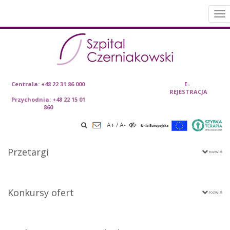
To
nav
Skip
Centrala: +48 22 31 86 000
E-
REJESTRACJA
to
Przychodnia: +48 22 15 01
content
860
A+
/
A-
Przetargi
Konkursy ofert