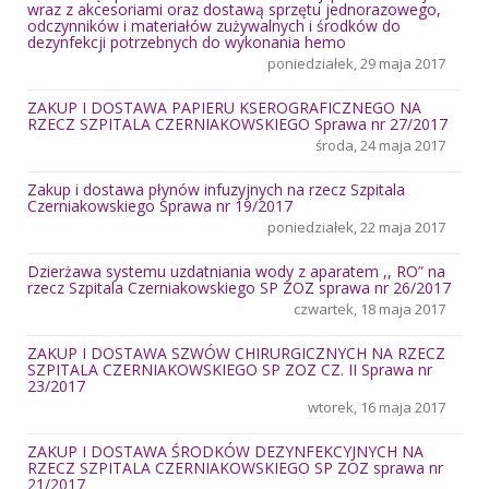
wraz z akcesoriami oraz dostawą sprzętu jednorazowego,
odczynników i materiałów zużywalnych i środków do
dezynfekcji potrzebnych do wykonania hemo
poniedziałek, 29 maja 2017
ZAKUP I DOSTAWA PAPIERU KSEROGRAFICZNEGO NA
RZECZ SZPITALA CZERNIAKOWSKIEGO Sprawa nr 27/2017
środa, 24 maja 2017
Zakup i dostawa płynów infuzyjnych na rzecz Szpitala
Czerniakowskiego Sprawa nr 19/2017
poniedziałek, 22 maja 2017
Dzierżawa systemu uzdatniania wody z aparatem ,, RO” na
rzecz Szpitala Czerniakowskiego SP ZOZ sprawa nr 26/2017
czwartek, 18 maja 2017
ZAKUP I DOSTAWA SZWÓW CHIRURGICZNYCH NA RZECZ
SZPITALA CZERNIAKOWSKIEGO SP ZOZ CZ. II Sprawa nr
23/2017
wtorek, 16 maja 2017
ZAKUP I DOSTAWA ŚRODKÓW DEZYNFEKCYJNYCH NA
RZECZ SZPITALA CZERNIAKOWSKIEGO SP ZOZ sprawa nr
21/2017