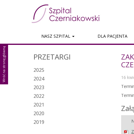
Skip
to conte
NASZ SZPITAL
DLA PACJENTA
Wróć na stronę główną
PRZETARGI
ZAK
CZE
2025
16 kwi
2024
Termin
2023
Termin
2022
2021
Załą
2020
N
2019
Z