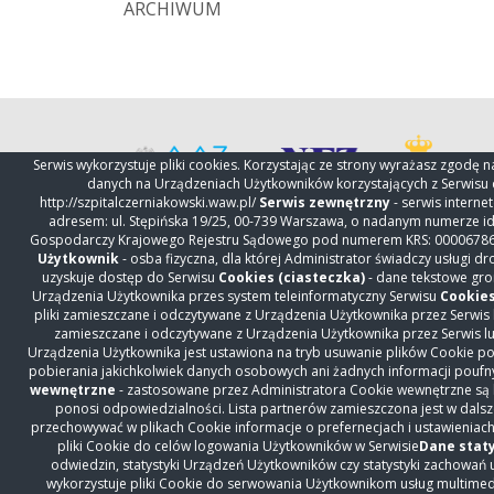
ARCHIWUM
Serwis wykorzystuje pliki cookies. Korzystając ze strony wyrażasz zgodę 
danych na Urządzeniach Użytkowników korzystających z Serwisu d
http://szpitalczerniakowski.waw.pl/
Serwis zewnętrzny
- serwis intern
adresem: ul. Stępińska 19/25, 00-739 Warszawa, o nadanym numerze ide
Gospodarczy Krajowego Rejestru Sądowego pod numerem KRS: 0000678693,
Użytkownik
- osba fizyczna, dla której Administrator świadczy usługi 
KONTAKT
Nasz sz
uzyskuje dostęp do Serwisu
Cookies (ciasteczka)
- dane tekstowe gr
Urządzenia Użytkownika przes system teleinformatyczny Serwisu
Cookie
Oddzia
Szpital Czerniakowski sp. z o. o.
pliki zamieszczane i odczytywane z Urządzenia Użytkownika przez Serwis 
ul. Stępińska 19/25
zamieszczane i odczytywane z Urządzenia Użytkownika przez Serwis lu
Przych
Urządzenia Użytkownika jest ustawiona na tryb usuwanie plików Cookie po
00-739 Warszawa
Świadc
pobierania jakichkolwiek danych osobowych ani żadnych informacji poufny
Centrala
+48 22 31 86 000
wewnętrzne
- zastosowane przez Administratora Cookie wewnętrzne są
Diagno
Rejestracja Oddziały
+48 22 31 86 306
ponosi odpowiedzialności. Lista partnerów zamieszczona jest w dalszej
Rejestracja Przychodnia
+48 22 15
Szybka
przechowywać w plikach Cookie informacje o prefernecjach i ustawieniach
01 860
pliki Cookie do celów logowania Użytkowników w Serwisie
Dane stat
Z życia
odwiedzin, statystyki Urządzeń Użytkowników czy statystyki zachowań u
Warszawskie Centrum
wykorzystuje pliki Cookie do serwowania Użytkownikom usług multimed
Z życia