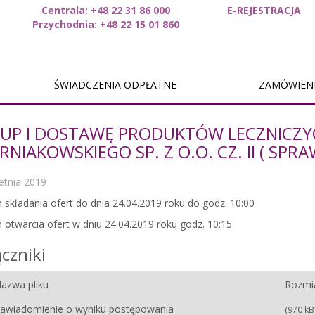
Centrala: +48 22 31 86 000
E-REJESTRACJA
nt
Przychodnia: +48 22 15 01 860
ŚWIADCZENIA ODPŁATNE
ZAMÓWIENI
UP I DOSTAWĘ PRODUKTÓW LECZNICZYC
RNIAKOWSKIEGO SP. Z O.O. CZ. II ( SPR
etnia 2019
 składania ofert do dnia 24.04.2019 roku do godz. 10:00
 otwarcia ofert w dniu 24.04.2019 roku godz. 10:15
czniki
azwa pliku
Rozmi
awiadomienie o wyniku postępowania
(970 kB