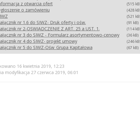
nformacja z otwarcia ofert
(515 kB
głoszenie o zamówieniu
(428 kB
IWZ
(521 kB
ałącznik nr 1.6 do SIWZ- Druk oferty i ośw.
(91 kB)
ałącznik nr 2-OSWIADCZENIE Z ART. 25 a UST. 1.
(114 kB
ałącznik nr 3 do SIWZ - Formularz asortymentowo-cenowy
(36 kB)
ałącznik nr 4 do SIWZ- projekt umowy
(246 kB
ałącznik nr 5 do SIWZ-Ośw_Grupa Kapitałowa
(67 kB)
kowano 16 kwietnia 2019, 12:23
ia modyfikacja
27 czerwca 2019, 06:01