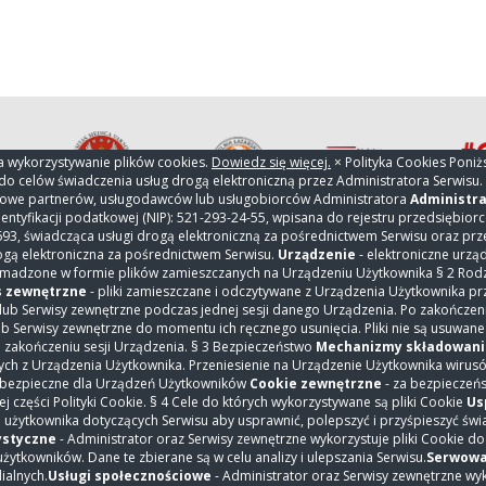
na wykorzystywanie plików cookies.
Dowiedz się więcej.
× Polityka Cookies Poniż
o celów świadczenia usług drogą elektroniczną przez Administratora Serwisu. 
etowe partnerów, usługodawców lub usługobiorców Administratora
Administra
ntyfikacji podatkowej (NIP): 521-293-24-55, wpisana do rejestru przedsiębio
 świadcząca usługi drogą elektroniczną za pośrednictwem Serwisu oraz przec
drogą elektroniczna za pośrednictwem Serwisu.
Urządzenie
- elektroniczne urz
pital
Inwestycje
omadzone w formie plików zamieszczanych na Urządzeniu Użytkownika § 2 Rod
s zewnętrzne
- pliki zamieszczane i odczytywane z Urządzenia Użytkownika p
ły
Współpraca
lub Serwisy zewnętrzne podczas jednej sesji danego Urządzenia. Po zakończeni
b Serwisy zewnętrzne do momentu ich ręcznego usunięcia. Pliki nie są usuwane
odnia
Praca i konkursy ofert
 zakończeniu sesji Urządzenia. § 3 Bezpieczeństwo
Mechanizmy składowania
zenia odpłatne
Dla mediów
ch z Urządzenia Użytkownika. Przeniesienie na Urządzenie Użytkownika wirusów
 bezpieczne dla Urządzeń Użytkowników
Cookie zewnętrzne
- za bezpieczeń
styka
Fundusze unijne
 części Polityki Cookie. § 4 Cele do których wykorzystywane są pliki Cookie
Us
 terapia onkologiczna
RODO
 użytkownika dotyczących Serwisu aby usprawnić, polepszyć i przyśpieszyć świ
ystyczne
- Administrator oraz Serwisy zewnętrzne wykorzystuje pliki Cookie do z
 szpitala
Cyberbezpieczeństwo
żytkowników. Dane te zbierane są w celu analizy i ulepszania Serwisu.
Serwowa
ialnych.
Usługi społecznościowe
- Administrator oraz Serwisy zewnętrzne wyk
 lekarza
Zamówienia Publiczne