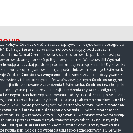
sza Polityka Cookies określa zasady zapisywania i uzyskiwania dostępu do
§ 1 Definicje
Serwis
- serwis internetowy działający pod adresem
tor
- firma Szpital Czerniakowski sp. z o. o., prowadząca działalność pod
rców prowadzonego przez Sąd Rejonowy dla m. st. Warszawy XIII Wydział
howująca i uzyskująca dostęp do informacji w urządzeniach Użytkownika
ądzenie wraz z oprogramowaniem, za pośrednictwem, którego Użytkownik
ZNAJDŹ NAS NA
zaje Cookies
Cookies wewnętrzne
- pliki zamieszczane i odczytywane z
rzez systemy teleinformatyczne Serwisów zewnętrznych
Cookies sesyjne
-
u sesji pliki są usuwane z Urządzenia Użytkownika.
Cookies trwałe
- pliki
Szpital Czerniakowski sp. z o. o.
 automatycznie po zakończeniu sesji Urządzenia chyba że konfiguracja
z siedzibą w Warszawie, ul. Stępińska
 i odczytu
- Mechanizmy składowania i odczytu Cookies nie pozwalają na
, koni trojańskich oraz innych robaków jest praktynie niemożliwe.
Cookie
19/25, 00-739 Warszawa, wpisana do
stwo plików Cookie pochodzących od partnerów Serwisu Administrator nie
rejestru przedsiębiorców
prawnienie i ułatwienie dostępu do Serwisu
- Administrator może
prowadzonego przez Sąd Rejonowy
adczenie usług w ramach Serwisu.
Logowanie
- Administrator wykorzystuje
dla m.st. Warszawy XIII Wydział
birania i przetwarzania danych statystycznych takich jak np. statystyki
Gospodarczy Krajowego Rejestru
nie usług multimedialnych
- Administrator oraz Serwisy zewnętrzne
orzystują pliki Cookie do wsparcia usług społecznościowych § 5 Serwisy
Sądowego pod numerem KRS: