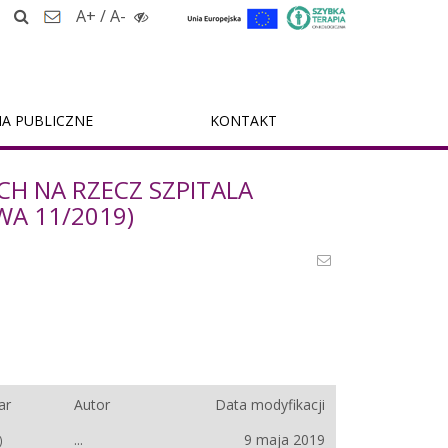
A+
/
A-
A PUBLICZNE
KONTAKT
H NA RZECZ SZPITALA
AWA 11/2019)
ar
Autor
Data modyfikacji
...
9 maja 2019
)